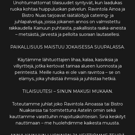
Unohtumattomat tilaisuudet syntyvät, kun laadukas
ruoka kohtaa huippuluokan palvelun. Ravintola Ainoa ja
Bistro Nuas tarjoavat räätälöityjä catering- ja
juhlapalveluja, joissa jokainen annos on valmistettu
rakkaudella Kainuun puhtaista, paikallisista raaka-aineista
– metsästä, järvestä ja pellolta suoraan lautasellesi.
PAIKALLISUUS MAISTUU JOKAISESSA SUUPALASSA.
Käytämme lähituottajien lihaa, kalaa, kasviksia ja
villiyrttejä, jotka kertovat tarinaa alueen luonnosta ja
perinteistä. Meille ruoka ei ole vain ravintoa – se on
elämys, joka yhdistää ihmisiä ja juhlistaa hetkiä.
TILAISUUTESI – SINUN MAKUSI MUKAAN.
Toteutamme juhlat joko Ravintola Ainoassa tai Bistro
Nuaksessa tai toimitettuna Aatelin omiin sekä
kauttamme varattuihin majoituskohteisiin. Sinä keskityt
nauttimaan – me huolehdimme kaikesta muusta.